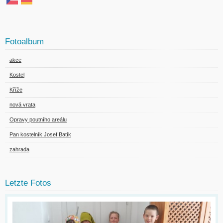
Fotoalbum
akce
Kostel
Kříže
nová vrata
Opravy poutního areálu
Pan kostelník Josef Batík
zahrada
Letzte Fotos