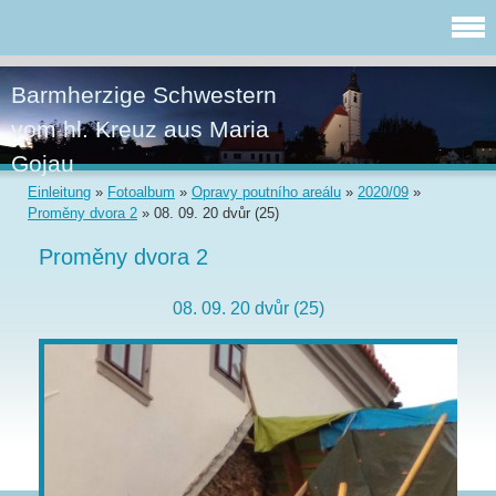
Barmherzige Schwestern
vom hl. Kreuz aus Maria
Gojau
Einleitung
»
Fotoalbum
»
Opravy poutního areálu
»
2020/09
»
Proměny dvora 2
»
08. 09. 20 dvůr (25)
Proměny dvora 2
08. 09. 20 dvůr (25)