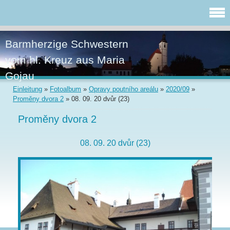
Barmherzige Schwestern
vom hl. Kreuz aus Maria
Gojau
Einleitung
»
Fotoalbum
»
Opravy poutního areálu
»
2020/09
»
Proměny dvora 2
»
08. 09. 20 dvůr (23)
Proměny dvora 2
08. 09. 20 dvůr (23)