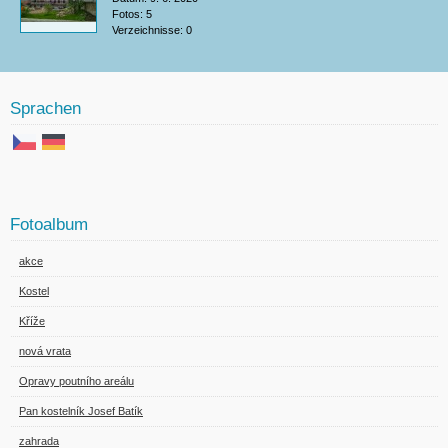
Fotos:
5
Verzeichnisse:
0
Sprachen
Fotoalbum
akce
Kostel
Kříže
nová vrata
Opravy poutního areálu
Pan kostelník Josef Batík
zahrada