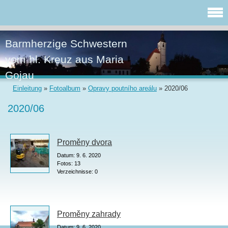
Barmherzige Schwestern
vom hl. Kreuz aus Maria
Gojau
Einleitung
»
Fotoalbum
»
Opravy poutního areálu
»
2020/06
2020/06
Proměny dvora
Datum:
9. 6. 2020
Fotos:
13
Verzeichnisse:
0
Proměny zahrady
Datum:
9. 6. 2020