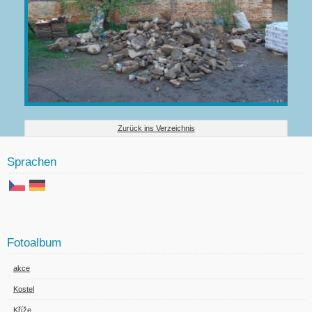
Zurück ins Verzeichnis
Sprachen
Fotoalbum
akce
Kostel
Kříže