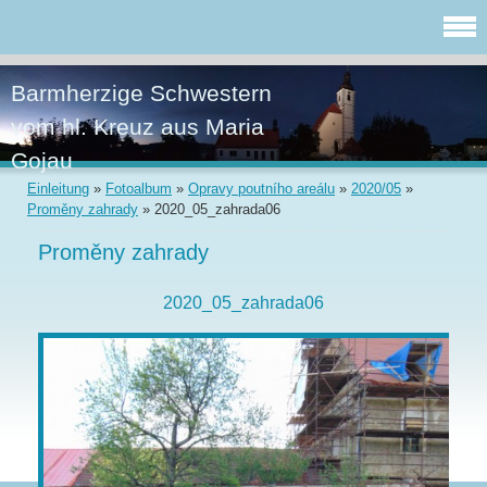
Barmherzige Schwestern
vom hl. Kreuz aus Maria
Gojau
Einleitung
»
Fotoalbum
»
Opravy poutního areálu
»
2020/05
»
Proměny zahrady
»
2020_05_zahrada06
Proměny zahrady
2020_05_zahrada06