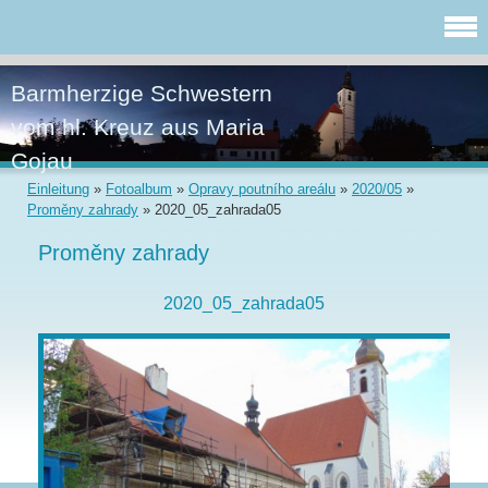
Barmherzige Schwestern
vom hl. Kreuz aus Maria
Gojau
Einleitung
»
Fotoalbum
»
Opravy poutního areálu
»
2020/05
»
Proměny zahrady
»
2020_05_zahrada05
Proměny zahrady
2020_05_zahrada05