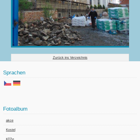
Zurück ins Verzeichnis
Sprachen
Fotoalbum
akce
Kostel
Kříže