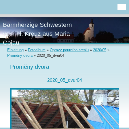
Barmherzige Schwestern
vom hl. Kreuz aus Maria
Gojau
Einleitung
»
Fotoalbum
»
Opravy poutního areálu
»
2020/05
»
Proměny dvora
»
2020_05_dvur04
Proměny dvora
2020_05_dvur04