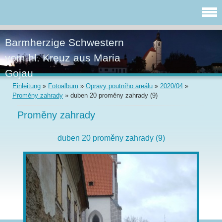
Barmherzige Schwestern
vom hl. Kreuz aus Maria
Gojau
Einleitung
»
Fotoalbum
»
Opravy poutního areálu
»
2020/04
»
Proměny zahrady
»
duben 20 proměny zahrady (9)
Proměny zahrady
duben 20 proměny zahrady (9)