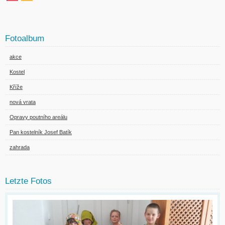
Fotoalbum
akce
Kostel
Kříže
nová vrata
Opravy poutního areálu
Pan kostelník Josef Batík
zahrada
Letzte Fotos