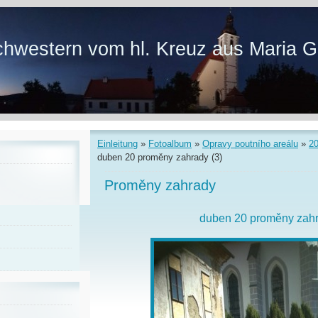
hwestern vom hl. Kreuz aus Maria G
Einleitung
»
Fotoalbum
»
Opravy poutního areálu
»
2
duben 20 proměny zahrady (3)
Proměny zahrady
duben 20 proměny zahr