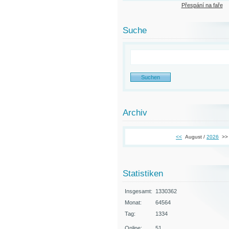
Přespání na faře
Suche
Archiv
<<
August /
2026
>>
Statistiken
Insgesamt:
1330362
Monat:
64564
Tag:
1334
Online:
51