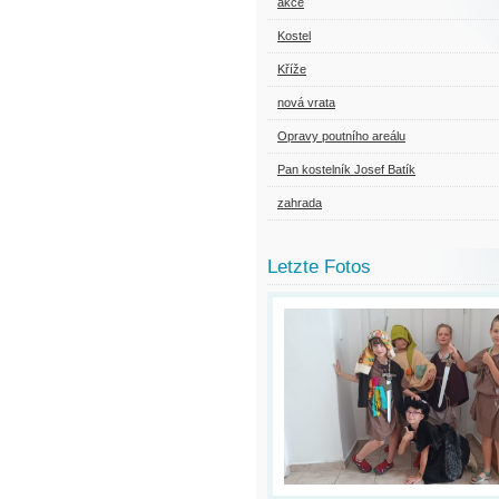
akce
Kostel
Kříže
nová vrata
Opravy poutního areálu
Pan kostelník Josef Batík
zahrada
Letzte Fotos