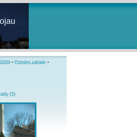
ojau
020/04
»
Proměny zahrady
»
ady (3)