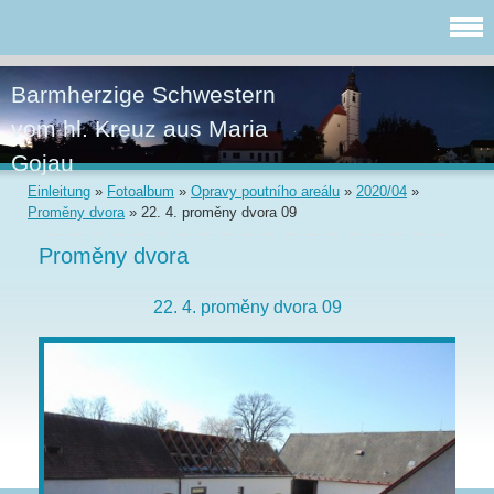
Barmherzige Schwestern
vom hl. Kreuz aus Maria
Gojau
Einleitung
»
Fotoalbum
»
Opravy poutního areálu
»
2020/04
»
Proměny dvora
»
22. 4. proměny dvora 09
Proměny dvora
22. 4. proměny dvora 09