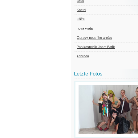
akce
Kostel
Kříže
nová vrata
Opravy poutního areálu
Pan kostelník Josef Batík
zahrada
Letzte Fotos