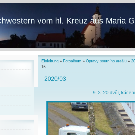
hwestern vom hl. Kreuz aus Maria G
Einleitung
»
Fotoalbum
»
Opravy poutního areálu
»
2
15
2020/03
9. 3. 20 dvůr, kácen