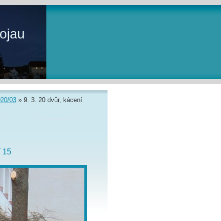
ojau
020/03
»
9. 3. 20 dvůr, kácení
í 15