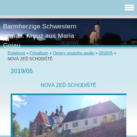
Barmherzige Schwestern
vom hl. Kreuz aus Maria
Gojau
Einleitung
»
Fotoalbum
»
Opravy poutního areálu
»
2019/05
»
NOVÁ ZEĎ SCHODIŠTĚ
2019/05
NOVÁ ZEĎ SCHODIŠTĚ