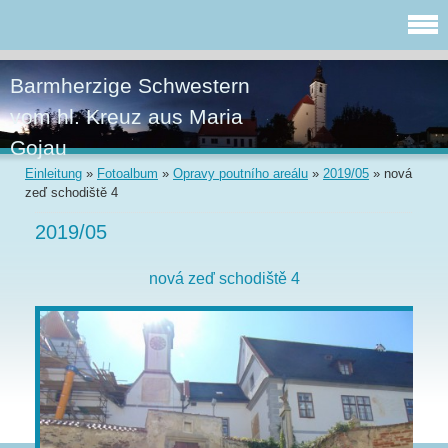
Barmherzige Schwestern
vom hl. Kreuz aus Maria
Gojau
Einleitung
»
Fotoalbum
»
Opravy poutního areálu
»
2019/05
»
nová
zeď schodiště 4
2019/05
nová zeď schodiště 4