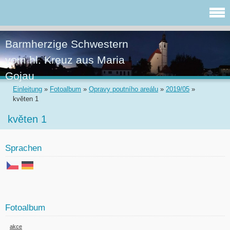
Barmherzige Schwestern
vom hl. Kreuz aus Maria
Gojau
Einleitung
»
Fotoalbum
»
Opravy poutního areálu
»
2019/05
»
květen 1
květen 1
Sprachen
Fotoalbum
akce