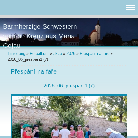
Barmherzige Schwestern
vom hl. Kreuz aus Maria
Gojau
Einleitung
»
Fotoalbum
»
akce
»
2026
»
Přespání na faře
»
2026_06_prespani1 (7)
Přespání na faře
2026_06_prespani1 (7)