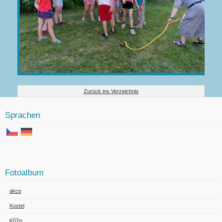
Zurück ins Verzeichnis
Sprachen
Fotoalbum
akce
Kostel
Kříže