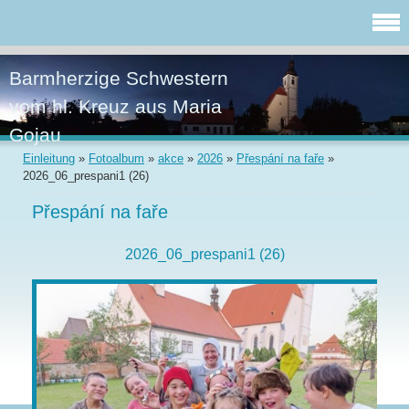
Barmherzige Schwestern
vom hl. Kreuz aus Maria
Gojau
Einleitung
»
Fotoalbum
»
akce
»
2026
»
Přespání na faře
»
2026_06_prespani1 (26)
Přespání na faře
2026_06_prespani1 (26)