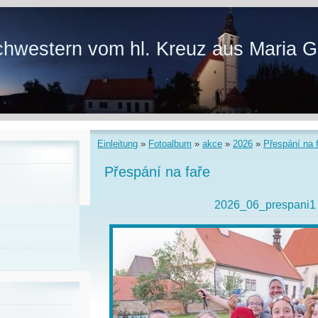
hwestern vom hl. Kreuz aus Maria G
Einleitung
»
Fotoalbum
»
akce
»
2026
»
Přespání na 
Přespání na faře
2026_06_prespani1 