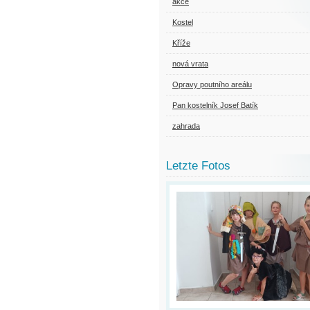
akce
Kostel
Kříže
nová vrata
Opravy poutního areálu
Pan kostelník Josef Batík
zahrada
Letzte Fotos