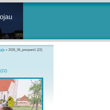
ojau
faře
»
2026_06_prespani1 (22)
(22)