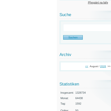
Přespání na faře
Suche
Archiv
<<
August /
2026
>>
Statistiken
Insgesamt:
1328734
Monat:
64438
Tag:
1592
Online:
50