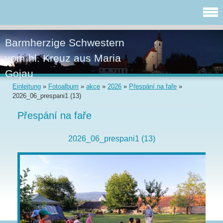
Barmherzige Schwestern
vom hl. Kreuz aus Maria
Gojau
Einleitung
»
Fotoalbum
»
akce
»
2026
»
Přespání na faře
»
2026_06_prespani1 (13)
Přespání na faře
2026_06_prespani1 (13)