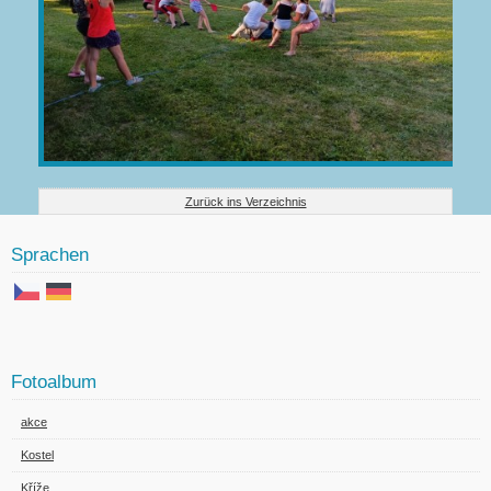
Zurück ins Verzeichnis
Sprachen
Fotoalbum
akce
Kostel
Kříže