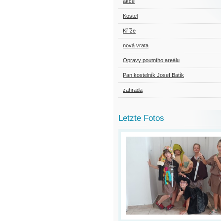
akce
Kostel
Kříže
nová vrata
Opravy poutního areálu
Pan kostelník Josef Batík
zahrada
Letzte Fotos