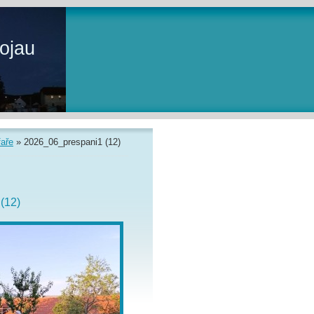
ojau
faře
»
2026_06_prespani1 (12)
(12)