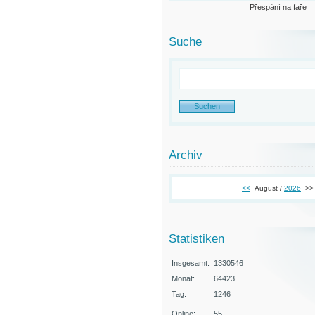
Přespání na faře
Suche
Archiv
<<
August /
2026
>>
Statistiken
Insgesamt:
1330546
Monat:
64423
Tag:
1246
Online:
55