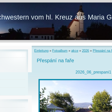
hwestern vom hl. Kreuz aus Maria G
Einleitung
»
Fotoalbum
»
akce
»
2026
»
Přespání na 
Přespání na faře
2026_06_prespani1 