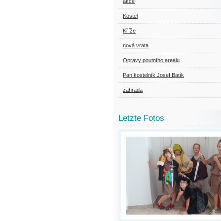
akce
Kostel
Kříže
nová vrata
Opravy poutního areálu
Pan kostelník Josef Batík
zahrada
Letzte Fotos