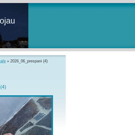
ojau
faře
»
2026_06_prespani (4)
(4)