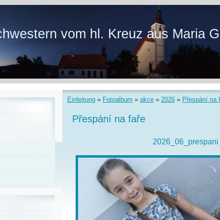
hwestern vom hl. Kreuz aus Maria G
Einleitung
»
Fotoalbum
»
akce
»
2026
»
Přespání na 
Přespání na faře
2026_06_prespani 