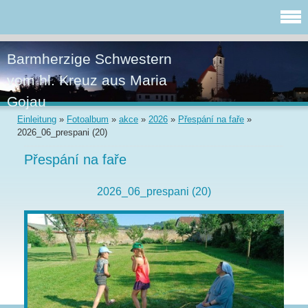
Barmherzige Schwestern
vom hl. Kreuz aus Maria
Gojau
Einleitung
»
Fotoalbum
»
akce
»
2026
»
Přespání na faře
»
2026_06_prespani (20)
Přespání na faře
2026_06_prespani (20)