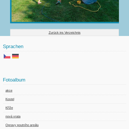
Zurück ins Verzeichnis
Sprachen
Fotoalbum
akce
Kostel
Kříže
nová vrata
Opravy poutního areálu