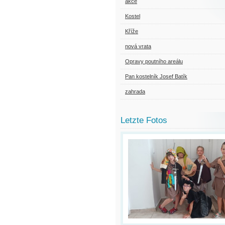
akce
Kostel
Kříže
nová vrata
Opravy poutního areálu
Pan kostelník Josef Batík
zahrada
Letzte Fotos