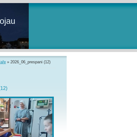
ojau
faře
»
2026_06_prespani (12)
(12)