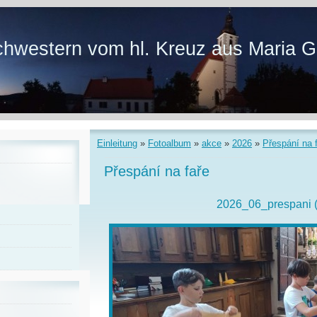
hwestern vom hl. Kreuz aus Maria G
Einleitung
»
Fotoalbum
»
akce
»
2026
»
Přespání na 
Přespání na faře
2026_06_prespani 