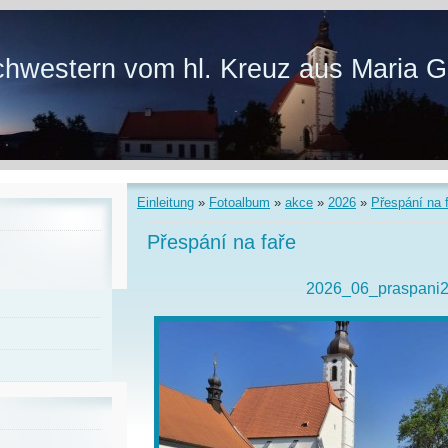
hwestern vom hl. Kreuz aus Maria G
Einleitung
»
Fotoalbum
»
akce
»
2026
»
Přespání na 
Přespání na faře
2026_06_praspani2