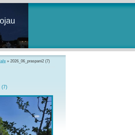
ojau
faře
»
2026_06_praspani2 (7)
 (7)