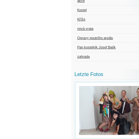
akce
Kostel
Kříže
nová vrata
Opravy poutního areálu
Pan kostelník Josef Batík
zahrada
Letzte Fotos