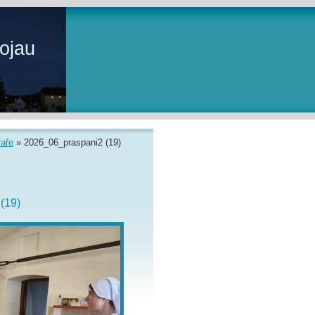
ojau
faře
»
2026_06_praspani2 (19)
(19)