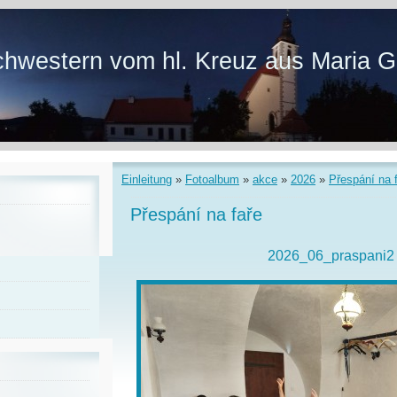
hwestern vom hl. Kreuz aus Maria G
Einleitung
»
Fotoalbum
»
akce
»
2026
»
Přespání na 
Přespání na faře
2026_06_praspani2 