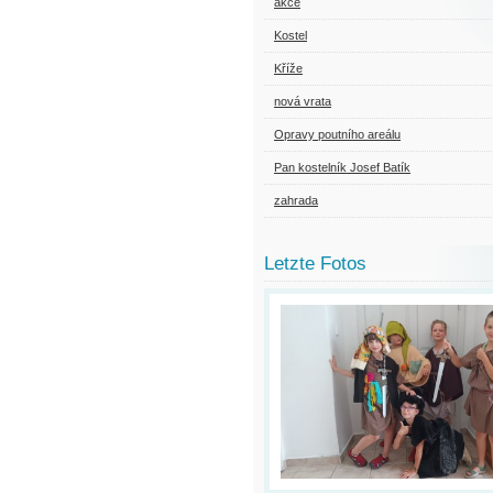
akce
Kostel
Kříže
nová vrata
Opravy poutního areálu
Pan kostelník Josef Batík
zahrada
Letzte Fotos