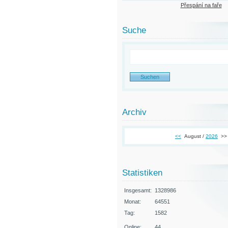
Přespání na faře
Suche
Archiv
<<
August /
2026
>>
Statistiken
Insgesamt:
1328986
Monat:
64551
Tag:
1582
Online:
44