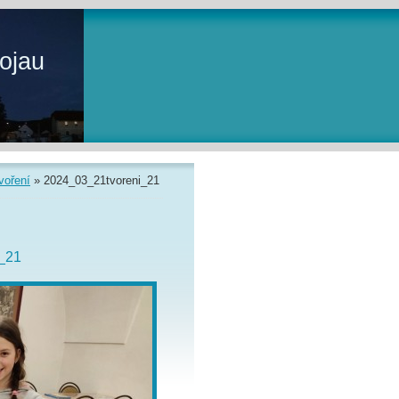
ojau
voření
»
2024_03_21tvoreni_21
_21