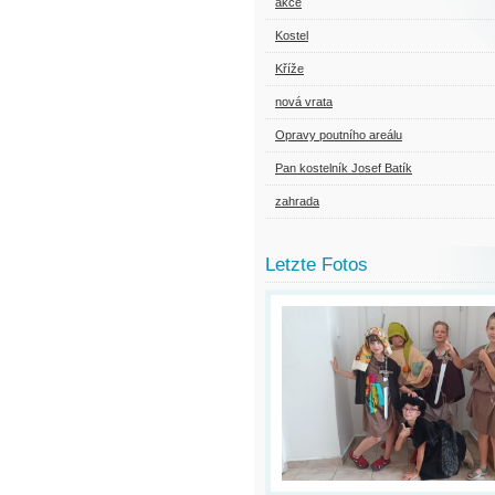
akce
Kostel
Kříže
nová vrata
Opravy poutního areálu
Pan kostelník Josef Batík
zahrada
Letzte Fotos