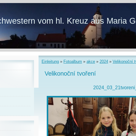
hwestern vom hl. Kreuz aus Maria G
Einleitung
»
Fotoalbum
»
akce
»
2024
»
Velikonoční t
Velikonoční tvoření
2024_03_21tvoreni