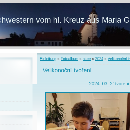
hwestern vom hl. Kreuz aus Maria G
Einleitung
»
Fotoalbum
»
akce
»
2024
»
Velikonoční t
Velikonoční tvoření
2024_03_21tvoreni