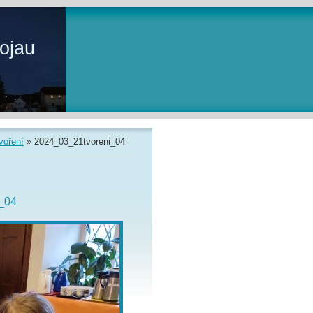
ojau
voření
»
2024_03_21tvoreni_04
_04