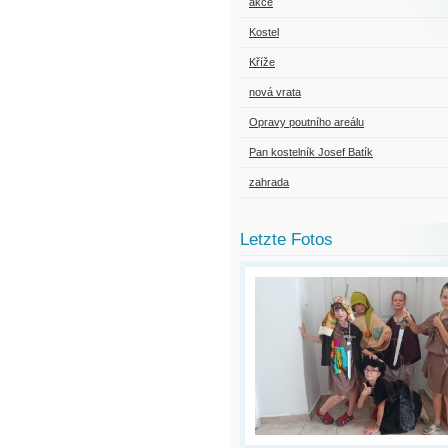
akce
Kostel
Kříže
nová vrata
Opravy poutního areálu
Pan kostelník Josef Batík
zahrada
Letzte Fotos