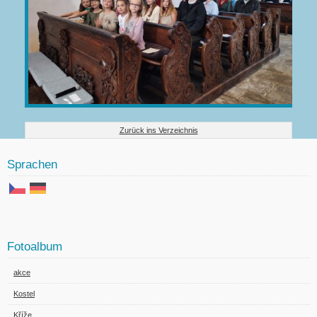
Zurück ins Verzeichnis
Sprachen
Fotoalbum
akce
Kostel
Kříže