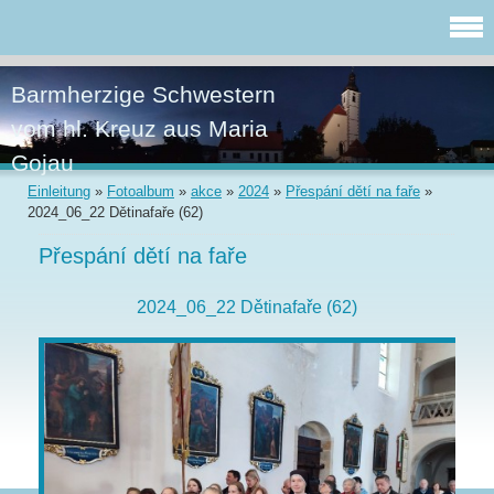
Barmherzige Schwestern
vom hl. Kreuz aus Maria
Gojau
Einleitung
»
Fotoalbum
»
akce
»
2024
»
Přespání dětí na faře
»
2024_06_22 Dětinafaře (62)
Přespání dětí na faře
2024_06_22 Dětinafaře (62)