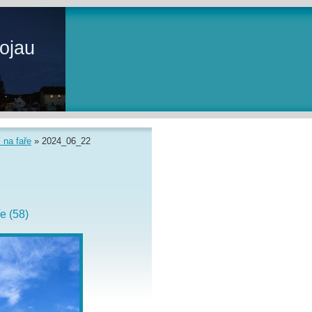
ojau
 na faře
»
2024_06_22
e (58)