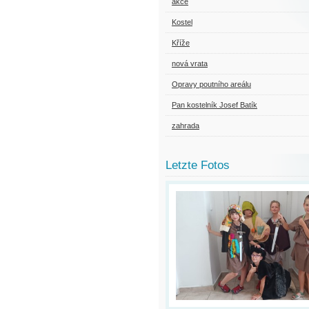
akce
Kostel
Kříže
nová vrata
Opravy poutního areálu
Pan kostelník Josef Batík
zahrada
Letzte Fotos