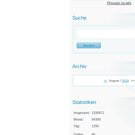
Přespání na faře
Suche
Archiv
<<
August /
2026
>>
Statistiken
Insgesamt:
1330871
Monat:
64306
Tag:
1290
Online:
40