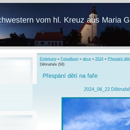
hwestern vom hl. Kreuz aus Maria G
Einleitung
»
Fotoalbum
»
akce
»
2024
»
Přespání dětí
Dětinafaře (58)
Přespání dětí na faře
2024_06_22 Dětinafař