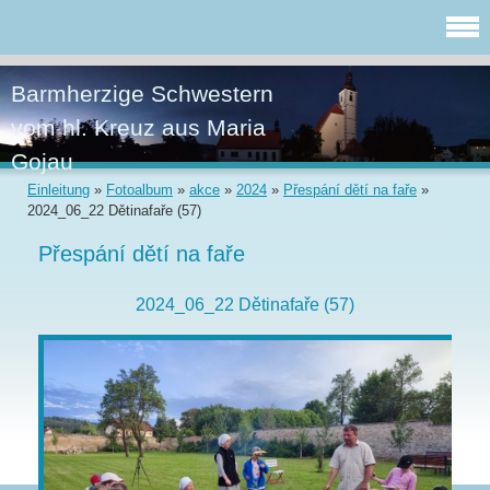
Barmherzige Schwestern
vom hl. Kreuz aus Maria
Gojau
Einleitung
»
Fotoalbum
»
akce
»
2024
»
Přespání dětí na faře
»
2024_06_22 Dětinafaře (57)
Přespání dětí na faře
2024_06_22 Dětinafaře (57)