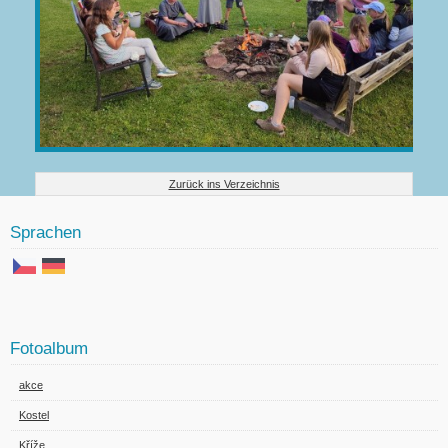
Zurück ins Verzeichnis
Sprachen
Fotoalbum
akce
Kostel
Kříže