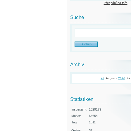
Přespání na faře
Suche
Archiv
<<
August /
2026
>>
Statistiken
Insgesamt:
1329179
Monat:
64654
Tag:
1511
Online:
32