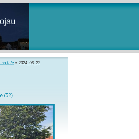
ojau
 na faře
»
2024_06_22
e (52)