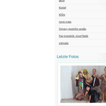
akce
Kostel
Kříže
nová vrata
Opravy poutního areálu
Pan kostelník Josef Batík
zahrada
Letzte Fotos