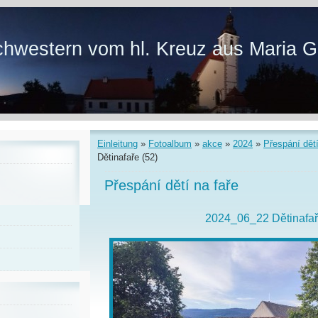
hwestern vom hl. Kreuz aus Maria G
Einleitung
»
Fotoalbum
»
akce
»
2024
»
Přespání dětí
Dětinafaře (52)
Přespání dětí na faře
2024_06_22 Dětinafař