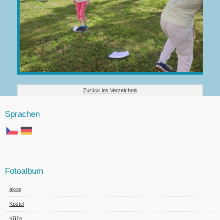
Zurück ins Verzeichnis
Sprachen
Fotoalbum
akce
Kostel
Kříže