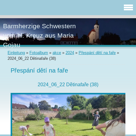
Barmherzige Schwestern
vom hl. Kreuz aus Maria
Gojau
Einleitung
»
Fotoalbum
»
akce
»
2024
»
Přespání dětí na faře
»
2024_06_22 Dětinafaře (38)
Přespání dětí na faře
2024_06_22 Dětinafaře (38)