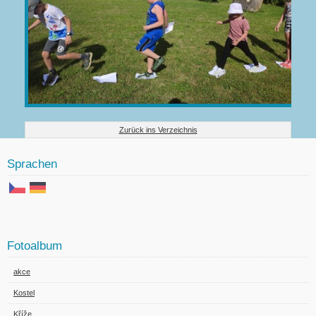
Zurück ins Verzeichnis
Sprachen
Fotoalbum
akce
Kostel
Kříže