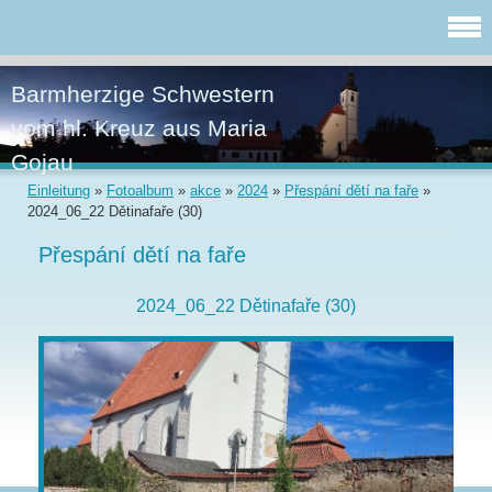
Barmherzige Schwestern
vom hl. Kreuz aus Maria
Gojau
Einleitung
»
Fotoalbum
»
akce
»
2024
»
Přespání dětí na faře
»
2024_06_22 Dětinafaře (30)
Přespání dětí na faře
2024_06_22 Dětinafaře (30)