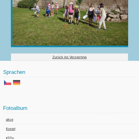
Zurück ins Verzeichnis
Sprachen
Fotoalbum
akce
Kostel
Kříže