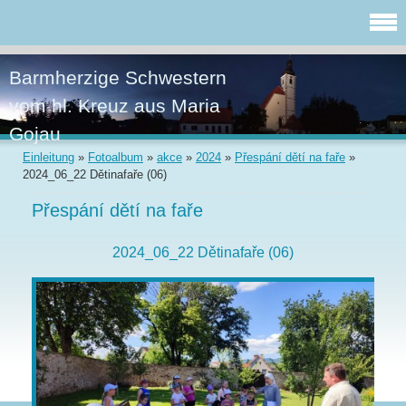
Barmherzige Schwestern
vom hl. Kreuz aus Maria
Gojau
Einleitung
»
Fotoalbum
»
akce
»
2024
»
Přespání dětí na faře
»
2024_06_22 Dětinafaře (06)
Přespání dětí na faře
2024_06_22 Dětinafaře (06)