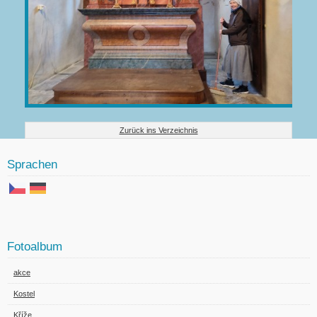
Zurück ins Verzeichnis
Sprachen
Fotoalbum
akce
Kostel
Kříže