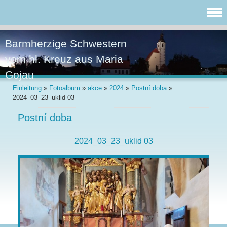
Barmherzige Schwestern
vom hl. Kreuz aus Maria
Gojau
Einleitung
»
Fotoalbum
»
akce
»
2024
»
Postní doba
»
2024_03_23_uklid 03
Postní doba
2024_03_23_uklid 03