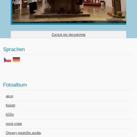
Zurück ins Verzeichnis
Sprachen
Fotoalbum
akce
Kostel
Kříže
nová vrata
Opravy poutního areálu