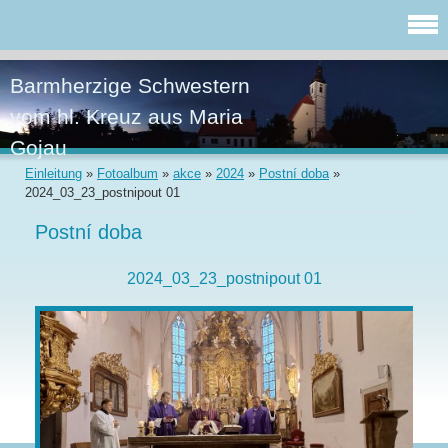
Barmherzige Schwestern
vom hl. Kreuz aus Maria
Gojau
Einleitung
»
Fotoalbum
»
akce
»
2024
»
Postní doba
»
2024_03_23_postnipout 01
Postní doba
2024_03_23_postnipout 01