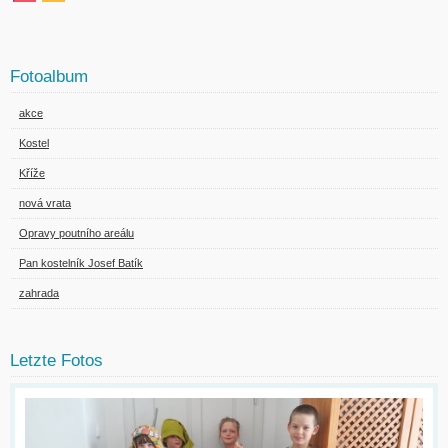
Fotoalbum
akce
Kostel
Kříže
nová vrata
Opravy poutního areálu
Pan kostelník Josef Batík
zahrada
Letzte Fotos