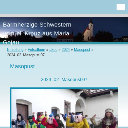
Barmherzige Schwestern
vom hl. Kreuz aus Maria
Gojau
Einleitung
»
Fotoalbum
»
akce
»
2024
»
Masopust
»
2024_02_Masopust 07
Masopust
2024_02_Masopust 07