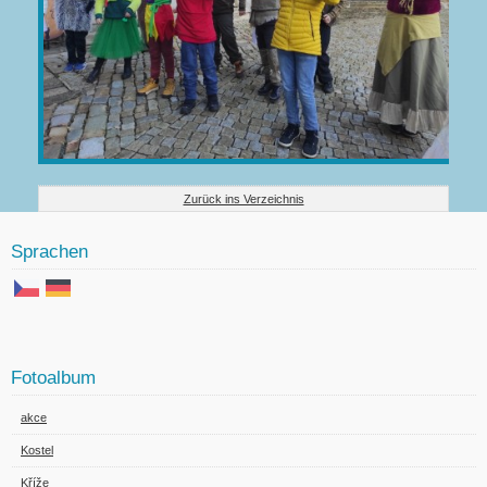
Zurück ins Verzeichnis
Sprachen
Fotoalbum
akce
Kostel
Kříže