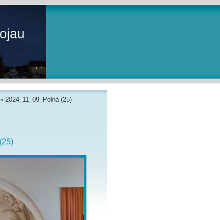
ojau
»
2024_11_09_Polná (25)
(25)