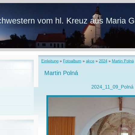
hwestern vom hl. Kreuz aus Maria G
Einleitung
»
Fotoalbum
»
akce
»
2024
»
Martin Polná
Martin Polná
2024_11_09_Polná 