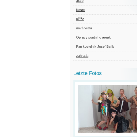
akce
Kostel
Kříže
nová vrata
Opravy poutního areálu
Pan kostelník Josef Batík
zahrada
Letzte Fotos