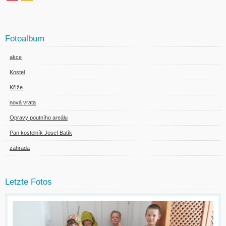
Fotoalbum
akce
Kostel
Kříže
nová vrata
Opravy poutního areálu
Pan kostelník Josef Batík
zahrada
Letzte Fotos