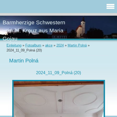
Barmherzige Schwestern
vom hl. Kreuz aus Maria
Gojau
Einleitung
»
Fotoalbum
»
akce
»
2024
»
Martin Polná
»
2024_11_09_Polná (20)
Martin Polná
2024_11_09_Polná (20)