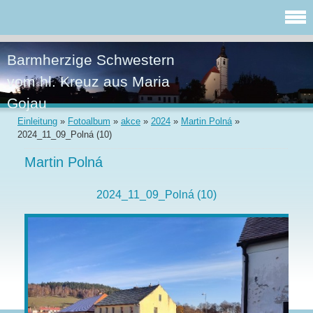
Barmherzige Schwestern
vom hl. Kreuz aus Maria
Gojau
Einleitung
»
Fotoalbum
»
akce
»
2024
»
Martin Polná
»
2024_11_09_Polná (10)
Martin Polná
2024_11_09_Polná (10)