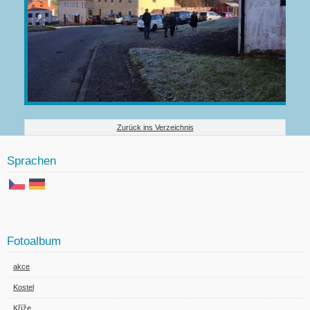
Zurück ins Verzeichnis
Sprachen
Fotoalbum
akce
Kostel
Kříže