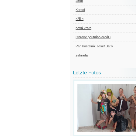
akce
Kostel
Kříže
nová vrata
Opravy poutního areálu
Pan kostelník Josef Batík
zahrada
Letzte Fotos