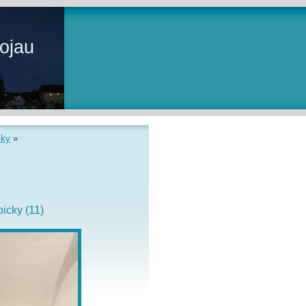
ojau
čky
»
icky (11)