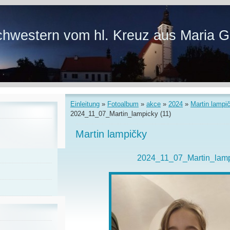
hwestern vom hl. Kreuz aus Maria G
Einleitung
»
Fotoalbum
»
akce
»
2024
»
Martin lampi
2024_11_07_Martin_lampicky (11)
Martin lampičky
2024_11_07_Martin_lamp