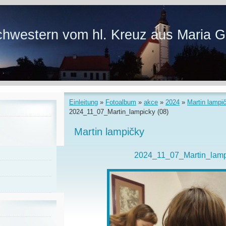
hwestern vom hl. Kreuz aus Maria G
Einleitung
»
Fotoalbum
»
akce
»
2024
»
Martin lampi
2024_11_07_Martin_lampicky (08)
Martin lampičky
2024_11_07_Martin_lamp