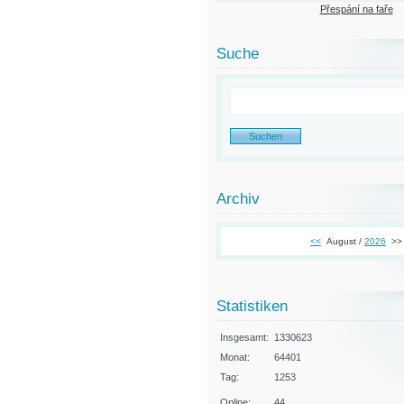
Přespání na faře
Suche
Archiv
<<
August /
2026
>>
Statistiken
Insgesamt:
1330623
Monat:
64401
Tag:
1253
Online:
44