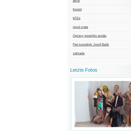
akce
Kostel
Kříže
nová vrata
Opravy poutního areálu
Pan kostelník Josef Batík
zahrada
Letzte Fotos