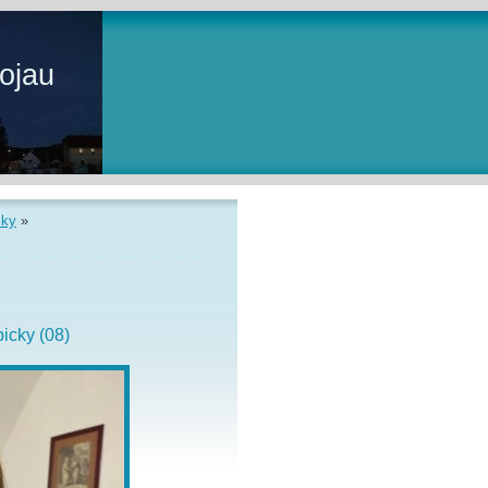
ojau
čky
»
icky (08)