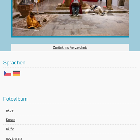
Zurück ins Verzeichnis
Sprachen
Fotoalbum
akce
Kostel
Kříže
nová vrata