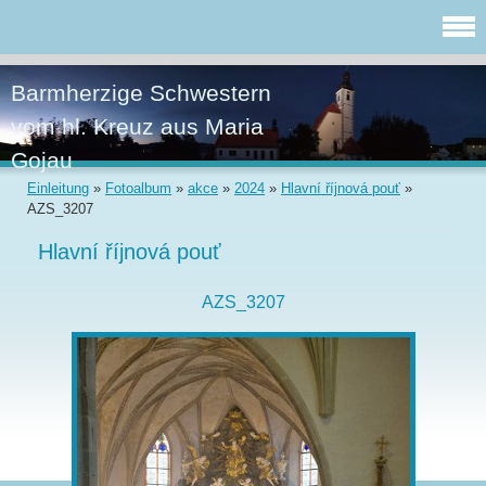
Barmherzige Schwestern
vom hl. Kreuz aus Maria
Gojau
Einleitung
»
Fotoalbum
»
akce
»
2024
»
Hlavní říjnová pouť
»
AZS_3207
Hlavní říjnová pouť
AZS_3207