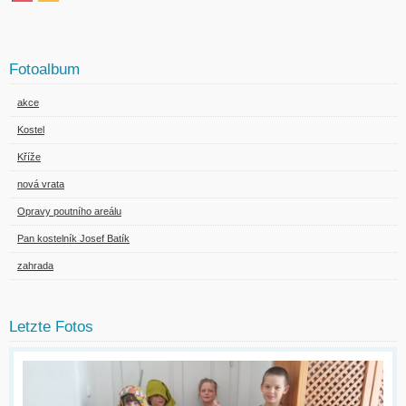
Fotoalbum
akce
Kostel
Kříže
nová vrata
Opravy poutního areálu
Pan kostelník Josef Batík
zahrada
Letzte Fotos