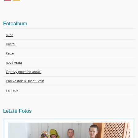
Fotoalbum
akce
Kostel
Kříže
nová vrata
Opravy poutního areálu
Pan kostelník Josef Batík
zahrada
Letzte Fotos