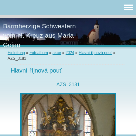
Barmherzige Schwestern
vom hl. Kreuz aus Maria
Gojau
Einleitung
»
Fotoalbum
»
akce
»
2024
»
Hlavní říjnová pouť
»
AZS_3181
Hlavní říjnová pouť
AZS_3181