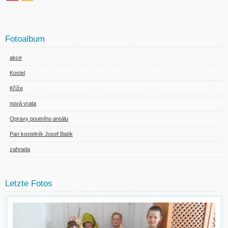
Fotoalbum
akce
Kostel
Kříže
nová vrata
Opravy poutního areálu
Pan kostelník Josef Batík
zahrada
Letzte Fotos