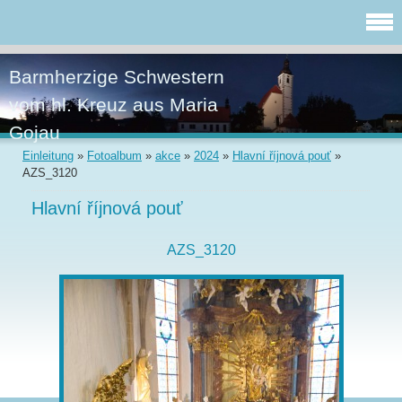
Barmherzige Schwestern
vom hl. Kreuz aus Maria
Gojau
Einleitung
»
Fotoalbum
»
akce
»
2024
»
Hlavní říjnová pouť
»
AZS_3120
Hlavní říjnová pouť
AZS_3120