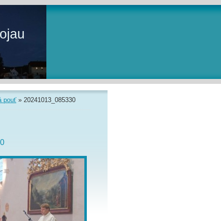
ojau
á pouť
»
20241013_085330
0