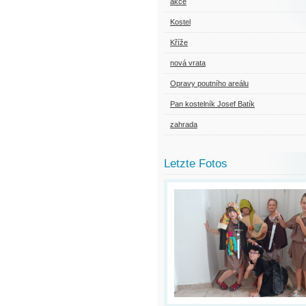
akce
Kostel
Kříže
nová vrata
Opravy poutního areálu
Pan kostelník Josef Batík
zahrada
Letzte Fotos