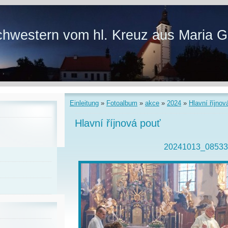
hwestern vom hl. Kreuz aus Maria G
Einleitung
»
Fotoalbum
»
akce
»
2024
»
Hlavní říjnov
Hlavní říjnová pouť
20241013_08533