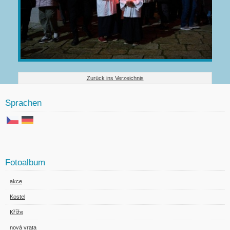
Zurück ins Verzeichnis
Sprachen
Fotoalbum
akce
Kostel
Kříže
nová vrata