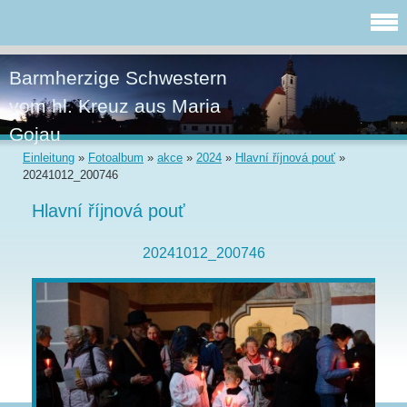
Barmherzige Schwestern
vom hl. Kreuz aus Maria
Gojau
Einleitung
»
Fotoalbum
»
akce
»
2024
»
Hlavní říjnová pouť
»
20241012_200746
Hlavní říjnová pouť
20241012_200746