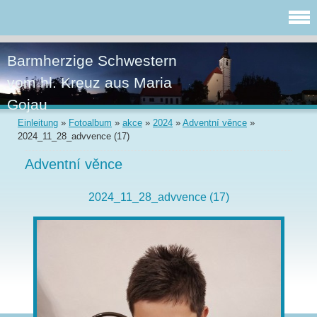
Barmherzige Schwestern
vom hl. Kreuz aus Maria
Gojau
Einleitung
»
Fotoalbum
»
akce
»
2024
»
Adventní věnce
»
2024_11_28_advvence (17)
Adventní věnce
2024_11_28_advvence (17)