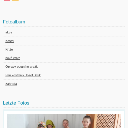
Fotoalbum
akce
Kostel
Kříže
nová vrata
Opravy poutního areálu
Pan kostelník Josef Batík
zahrada
Letzte Fotos